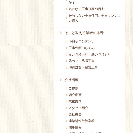
か？
気になる工事金額の目安
失敗しない中古住宅、中古マンショ
ン購入
そっと教える業者の本音
小冊子コンテンツ
工事金額のしくみ
良い見積もり・悪い見積もり
防カビ・防湿工事
地震対策・耐震工事
会社情報
ご挨拶
紹介動画
業務案内
スタッフ紹介
会社概要
建築構造計算業務
採用情報