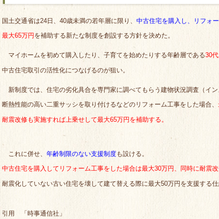
国土交通省は24日、40歳未満の若年層に限り、
中古住宅を購入し、リフォー
最大65万円
を補助する新たな制度を創設する方針を決めた。
マイホームを初めて購入したり、子育てを始めたりする年齢層である
30
中古住宅取引の活性化につなげるのが狙い。
新制度では、住宅の劣化具合を専門家に調べてもらう建物状況調査（イン
断熱性能の高い二重サッシを取り付けるなどのリフォーム工事をした場合、
耐震改修も実施すれば上乗せして最大65万円を補助する。
これに併せ、
年齢制限のない支援制度
も設ける。
中古住宅を購入してリフォーム工事をした場合は最大30万円、同時に耐震改
耐震化していない古い住宅を壊して建て替える際に最大50万円を支援する
引用 「時事通信社」