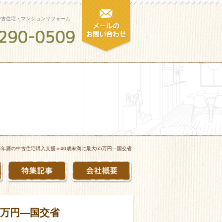
中古住宅・マンションリフォーム
若年層の中古住宅購入支援＝40歳未満に最大65万円―国交省
5万円―国交省