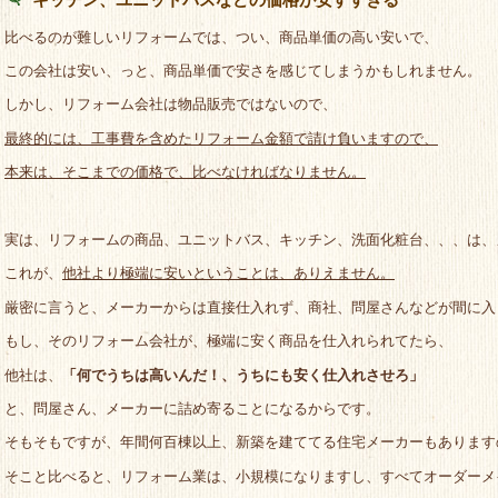
比べるのが難しいリフォームでは、つい、商品単価の高い安いで、
この会社は安い、っと、商品単価で安さを感じてしまうかもしれません。
しかし、リフォーム会社は物品販売ではないので、
最終的には、工事費を含めたリフォーム金額で請け負いますので、
本来は、そこまでの価格で、比べなければなりません。
実は、リフォームの商品、ユニットバス、キッチン、洗面化粧台、、、は、
これが、
他社より極端に安いということは、ありえません。
厳密に言うと、メーカーからは直接仕入れず、商社、問屋さんなどが間に入
もし、そのリフォーム会社が、極端に安く商品を仕入れられてたら、
他社は、
「何でうちは高いんだ！、うちにも安く仕入れさせろ」
と、問屋さん、メーカーに詰め寄ることになるからです。
そもそもですが、年間何百棟以上、新築を建ててる住宅メーカーもあります
そこと比べると、リフォーム業は、小規模になりますし、すべてオーダーメ