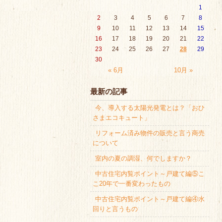
1
2
3
4
5
6
7
8
9
10
11
12
13
14
15
16
17
18
19
20
21
22
23
24
25
26
27
28
29
30
« 6月
10月 »
最新の記事
今、導入する太陽光発電とは？「おひ
さまエコキュート」
リフォーム済み物件の販売と言う商売
について
室内の夏の調湿、何でしますか？
中古住宅内覧ポイント～戸建て編⑤こ
こ20年で一番変わったもの
中古住宅内覧ポイント～戸建て編④水
回りと言うもの