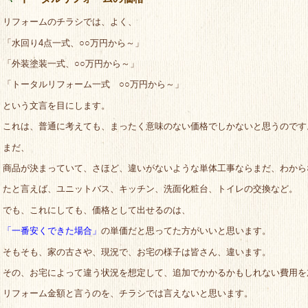
リフォームのチラシでは、よく、
「水回り4点一式、○○万円から～」
「外装塗装一式、○○万円から～」
「トータルリフォーム一式 ○○万円から～」
という文言を目にします。
これは、普通に考えても、まったく意味のない価格でしかないと思うのです
まだ、
商品が決まっていて、さほど、違いがないような単体工事ならまだ、わから
たと言えば、ユニットバス、キッチン、洗面化粧台、トイレの交換など。
でも、これにしても、価格として出せるのは、
「一番安くできた場合」
の単価だと思ってた方がいいと思います。
そもそも、家の古さや、現況で、お宅の様子は皆さん、違います。
その、お宅によって違う状況を想定して、追加でかかるかもしれない費用を
リフォーム金額と言うのを、チラシでは言えないと思います。