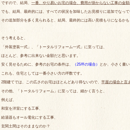
ですので、結局、
一番、やり易いお宅の場合、費用が掛からない工事の金額
でも、結局、最終的には、すべての状況を加味したお見積りに追加でなって
その追加部分を多く見られると、結局、最終的には高い見積もりになるかも
そう考えると、
「外装塗装一式」、「トータルリフォーム一式」に至っては、
ほとんど、参考に出来ない金額だと思います。
安く見せるために、参考のお宅の条件は、
（25坪の場合）
とか、小さく書い
これも、住宅としては一番小さい方の坪数です。
2階建てでは、この広さのお宅はほとんどあり得ないので、
平屋の場合と言
その他、「トータルリフォーム」に至っては、細かく言うと、
例えば、
和室を洋室にする工事、
給湯器もオール電化にする工事、
玄関土間はそのままなのか？