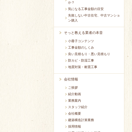
か？
気になる工事金額の目安
失敗しない中古住宅、中古マンショ
ン購入
そっと教える業者の本音
小冊子コンテンツ
工事金額のしくみ
良い見積もり・悪い見積もり
防カビ・防湿工事
地震対策・耐震工事
会社情報
ご挨拶
紹介動画
業務案内
スタッフ紹介
会社概要
建築構造計算業務
採用情報