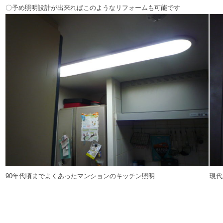
〇予め照明設計が出来ればこのようなリフォームも可能です
現代
90年代頃までよくあったマンションのキッチン照明