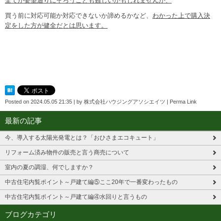
全てが要望通りにそろうことも難しいかもしれませんが、
買う前に対応可能か対応できないか諦めるかなど、
わかった上で購入決
定をした方が健全だとは思います。
Posted on
2024.05.05 21:35
|
by
株式会社ハウジングアソシエイツ
|
Perma Link
最新の記事
今、導入する太陽光発電とは？「おひさまエコキュート」
リフォーム済み物件の販売と言う商売について
室内の夏の調湿、何でしますか？
中古住宅内覧ポイント～戸建て編⑤ここ20年で一番変わったもの
中古住宅内覧ポイント～戸建て編④水回りと言うもの
ブログカテゴリ