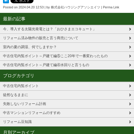
Posted on
2024.04.20 12:53
|
by
株式会社ハウジングアソシエイツ
|
Perma Link
最新の記事
今、導入する太陽光発電とは？「おひさまエコキュート」
リフォーム済み物件の販売と言う商売について
室内の夏の調湿、何でしますか？
中古住宅内覧ポイント～戸建て編⑤ここ20年で一番変わったもの
中古住宅内覧ポイント～戸建て編④水回りと言うもの
ブログカテゴリ
中古住宅内覧ポイント
徒然なるままに
失敗しないリフォーム計画
中古マンションリフォームのすすめ
リフォーム豆知識
月別アーカイブ