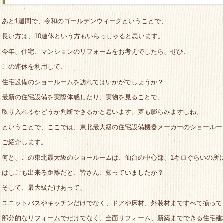
あと1週間で、令和のゴールデンウィークということで、
長い方は、10連休という方もいらっしゃると思います。
今年、住宅、マンションのリフォームをお考えでしたら、ぜひ、
この連休を利用して、
住宅設備のショールーム
を訪れてはいかがでしょうか？
最新の住宅設備を実際体感したり、実物を見ることで、
取り入れるかどうか判断できるかと思います。夢も膨らみますしね。
ということで、ここでは、
東北最大級の住宅設備機器メーカーのショールー
ご紹介します。
何と、この東北最大級のショールームは、仙台の中心部、1キロぐらいの所
はしごも出来る距離だと、皆さん、知っていましたか？
そして、最大級だけあって、
ユニットバスやキッチンだけでなく、ドアや床材、外装材まですべて揃って
部分的なリフォームでだけでなく、全面リフォーム、新築までできる住宅建