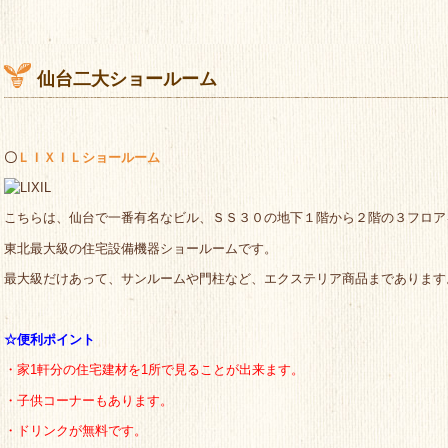
仙台二大ショールーム
〇
ＬＩＸＩＬショールーム
こちらは、仙台で一番有名なビル、ＳＳ３０の地下１階から２階の３フロア
東北最大級の住宅設備機器ショールームです。
最大級だけあって、サンルームや門柱など、エクステリア商品まであります
☆便利ポイント
・家1軒分の住宅建材を1所で見ることが出来ます。
・子供コーナーもあります。
・ドリンクが無料です。