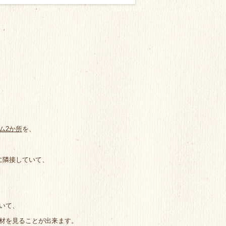
ム2か所
を、
に隣接していて、
いて、
材を見ることが出来ます。