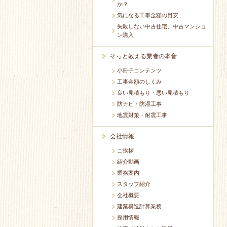
か？
気になる工事金額の目安
失敗しない中古住宅、中古マンショ
ン購入
そっと教える業者の本音
小冊子コンテンツ
工事金額のしくみ
良い見積もり・悪い見積もり
防カビ・防湿工事
地震対策・耐震工事
会社情報
ご挨拶
紹介動画
業務案内
スタッフ紹介
会社概要
建築構造計算業務
採用情報