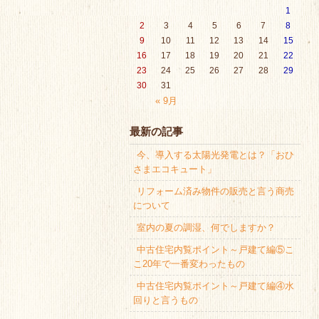
1
2
3
4
5
6
7
8
9
10
11
12
13
14
15
16
17
18
19
20
21
22
23
24
25
26
27
28
29
30
31
« 9月
最新の記事
今、導入する太陽光発電とは？「おひ
さまエコキュート」
リフォーム済み物件の販売と言う商売
について
室内の夏の調湿、何でしますか？
中古住宅内覧ポイント～戸建て編⑤こ
こ20年で一番変わったもの
中古住宅内覧ポイント～戸建て編④水
回りと言うもの