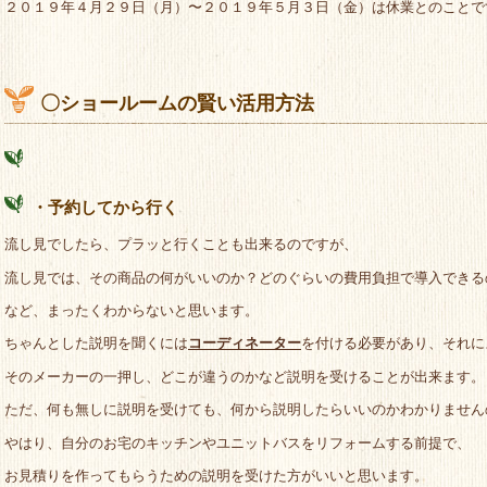
２０１９年４月２９日（月）〜２０１９年５月３日（金）は休業とのことで
〇ショールームの賢い活用方法
・予約してから行く
流し見でしたら、プラッと行くことも出来るのですが、
流し見では、その商品の何がいいのか？どのぐらいの費用負担で導入できる
など、まったくわからないと思います。
ちゃんとした説明を聞くには
コーディネーター
を付ける必要があり、それに
そのメーカーの一押し、どこが違うのかなど説明を受けることが出来ます。
ただ、何も無しに説明を受けても、何から説明したらいいのかわかりません
やはり、自分のお宅のキッチンやユニットバスをリフォームする前提で、
お見積りを作ってもらうための説明を受けた方がいいと思います。