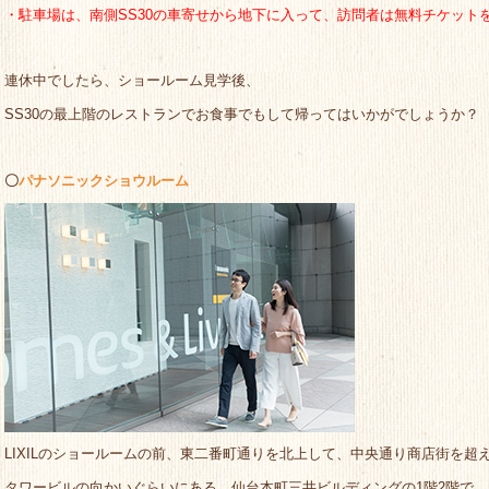
・駐車場は、南側SS30の車寄せから地下に入って、訪問者は無料チケット
連休中でしたら、ショールーム見学後、
SS30の最上階のレストランでお食事でもして帰ってはいかがでしょうか？
〇
パナソニックショウルーム
LIXILのショールームの前、東二番町通りを北上して、中央通り商店街を超
タワービルの向かいぐらいにある、仙台本町三井ビルディングの1階2階で、