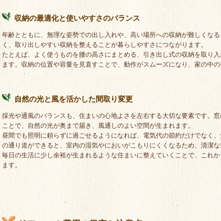
収納の最適化と使いやすさのバランス
年齢とともに、無理な姿勢での出し入れや、高い場所への収納が難しくなる
く、取り出しやすい収納を整えることが暮らしやすさにつながります。
たとえば、よく使うものを腰の高さにまとめる、引き出し式の収納を取り入
ます。収納の位置や容量を見直すことで、動作がスムーズになり、家の中の
自然の光と風を活かした間取り変更
採光や通風のバランスも、住まいの心地よさを左右する大切な要素です。窓
ことで、自然の光が奥まで届き、風通しのよい空間が生まれます。
昼間でも照明に頼らずに過ごせるようになれば、電気代の節約だけでなく、
の通り道ができると、室内の湿気やにおいがこもりにくくなるため、清潔な
毎日の生活に少し余裕が生まれるような住まいに整えていくことで、これか
ます。