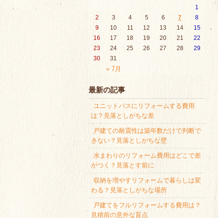
1
2
3
4
5
6
7
8
9
10
11
12
13
14
15
16
17
18
19
20
21
22
23
24
25
26
27
28
29
30
31
« 7月
最新の記事
ユニットバスにリフォームする費用
は？見落としがちな差
戸建ての耐震性は築年数だけで判断で
きない？見落としがちな壁
水まわりのリフォーム費用はどこで差
がつく？見落とす前に
収納を増やすリフォームで暮らしは変
わる？見落としがちな場所
戸建てをフルリフォームする費用は？
見積前の意外な盲点