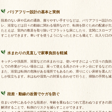
バリアフリー設計の基本と実例
段差のない床や広めの通路、握りやすい手すりなどは、バリアフリー設計の
レ、浴室などは日々の動線に関わる場所なので、転倒を防ぐための配慮が欠
たとえば、室内の敷居を取り除いてフラットな床にしたり、玄関にスロープ
すことができます。車いすを使うようになったときにも備えて、出入り口の
水まわりの見直しで家事負担を軽減
キッチンや洗面所、浴室などの水まわりは、使いやすさによって日々の負担
しでの作業がつらい場合には、座って使える高さのキッチン台にするなどの
また、浴室は転倒の危険がある場所でもあるため、滑りにくい床材を選んだ
しが役立ちます。水はねや湿気への対策も合わせて行うと、掃除の手間も減
段差・動線の改善でケガを防ぐ
住まいの中にある小さな段差が、年齢を重ねるにつれて思わぬつまずきの原
解消することで、転倒のリスクを減らすことができます。