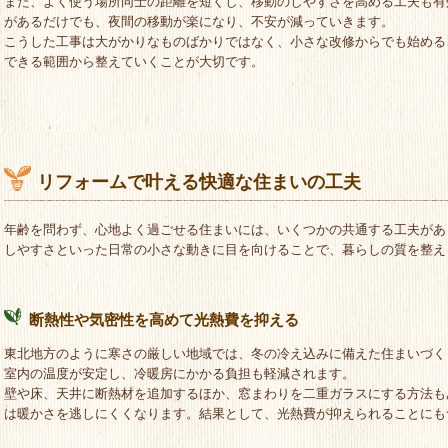
また、よく使う場所同士の距離を短くし、移動のしやすさを高める工夫も有
があるだけでも、夜間の移動が楽になり、不安が減っていきます。
こうした工事は大がかりなものばかりではなく、小さな改修からでも始める
できる範囲から整えていくことが大切です。
リフォームで叶える快適な住まいの工夫
年齢を問わず、心地よく過ごせる住まいには、いくつかの共通する工夫があ
しやすさといった日常の小さな動きに目を向けることで、暮らしの質を整え
断熱性や気密性を高めて光熱費を抑える
東北地方のように寒さの厳しい地域では、冬の冷え込みに備えた住まいづく
室内の温度が安定し、冷暖房にかかる負担も軽減されます。
壁や床、天井に断熱材を追加するほか、窓まわりを二重ガラスにする方法も
は暖かさを逃しにくくなります。結果として、光熱費が抑えられることにも