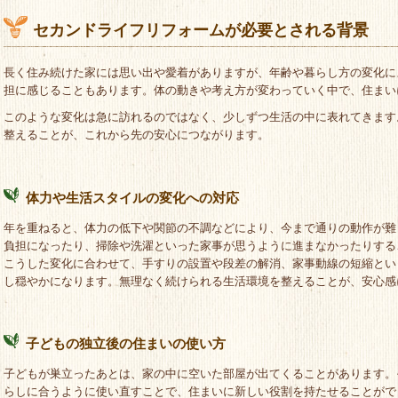
セカンドライフリフォームが必要とされる背景
長く住み続けた家には思い出や愛着がありますが、年齢や暮らし方の変化に
担に感じることもあります。体の動きや考え方が変わっていく中で、住まい
このような変化は急に訪れるのではなく、少しずつ生活の中に表れてきます
整えることが、これから先の安心につながります。
体力や生活スタイルの変化への対応
年を重ねると、体力の低下や関節の不調などにより、今まで通りの動作が難
負担になったり、掃除や洗濯といった家事が思うように進まなかったりする
こうした変化に合わせて、手すりの設置や段差の解消、家事動線の短縮とい
し穏やかになります。無理なく続けられる生活環境を整えることが、安心感
子どもの独立後の住まいの使い方
子どもが巣立ったあとは、家の中に空いた部屋が出てくることがあります。
らしに合うように使い直すことで、住まいに新しい役割を持たせることがで