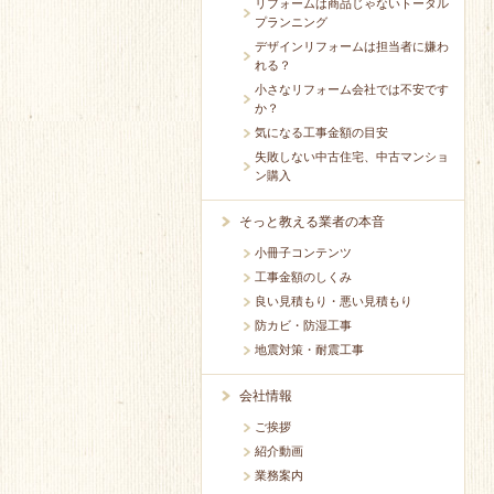
リフォームは商品じゃないトータル
プランニング
デザインリフォームは担当者に嫌わ
れる？
小さなリフォーム会社では不安です
か？
気になる工事金額の目安
失敗しない中古住宅、中古マンショ
ン購入
そっと教える業者の本音
小冊子コンテンツ
工事金額のしくみ
良い見積もり・悪い見積もり
防カビ・防湿工事
地震対策・耐震工事
会社情報
ご挨拶
紹介動画
業務案内