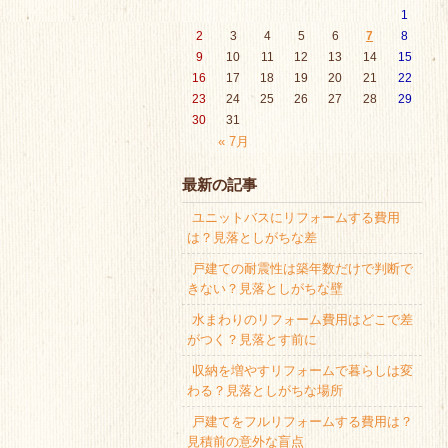
1
2
3
4
5
6
7
8
9
10
11
12
13
14
15
16
17
18
19
20
21
22
23
24
25
26
27
28
29
30
31
« 7月
最新の記事
ユニットバスにリフォームする費用
は？見落としがちな差
戸建ての耐震性は築年数だけで判断で
きない？見落としがちな壁
水まわりのリフォーム費用はどこで差
がつく？見落とす前に
収納を増やすリフォームで暮らしは変
わる？見落としがちな場所
戸建てをフルリフォームする費用は？
見積前の意外な盲点