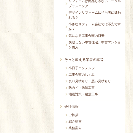
リフォームは商品じゃないトータル
プランニング
デザインリフォームは担当者に嫌わ
れる？
小さなリフォーム会社では不安です
か？
気になる工事金額の目安
失敗しない中古住宅、中古マンショ
ン購入
そっと教える業者の本音
小冊子コンテンツ
工事金額のしくみ
良い見積もり・悪い見積もり
防カビ・防湿工事
地震対策・耐震工事
会社情報
ご挨拶
紹介動画
業務案内